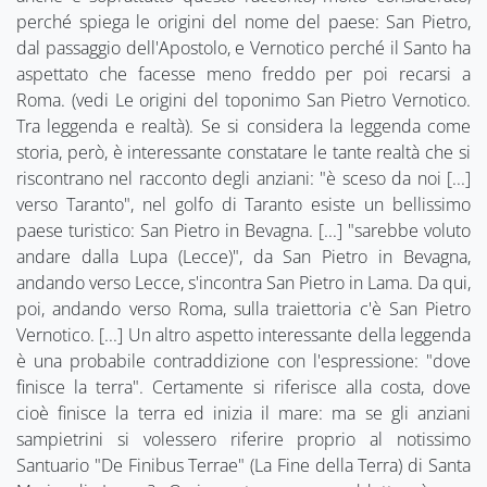
perché spiega le origini del nome del paese: San Pietro,
dal passaggio dell'Apostolo, e Vernotico perché il Santo ha
aspettato che facesse meno freddo per poi recarsi a
Roma. (vedi Le origini del toponimo San Pietro Vernotico.
Tra leggenda e realtà). Se si considera la leggenda come
storia, però, è interessante constatare le tante realtà che si
riscontrano nel racconto degli anziani: "è sceso da noi [...]
verso Taranto", nel golfo di Taranto esiste un bellissimo
paese turistico: San Pietro in Bevagna. [...] "sarebbe voluto
andare dalla Lupa (Lecce)", da San Pietro in Bevagna,
andando verso Lecce, s'incontra San Pietro in Lama. Da qui,
poi, andando verso Roma, sulla traiettoria c'è San Pietro
Vernotico. [...] Un altro aspetto interessante della leggenda
è una probabile contraddizione con l'espressione: "dove
finisce la terra". Certamente si riferisce alla costa, dove
cioè finisce la terra ed inizia il mare: ma se gli anziani
sampietrini si volessero riferire proprio al notissimo
Santuario "De Finibus Terrae" (La Fine della Terra) di Santa