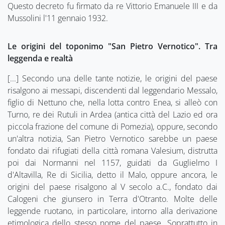
Questo decreto fu firmato da re Vittorio Emanuele III e da
Mussolini l'11 gennaio 1932.
Le origini del toponimo "San Pietro Vernotico". Tra
leggenda e realtà
[...] Secondo una delle tante notizie, le origini del paese
risalgono ai messapi, discendenti dal leggendario Messalo,
figlio di Nettuno che, nella lotta contro Enea, si alleò con
Turno, re dei Rutuli in Ardea (antica città del Lazio ed ora
piccola frazione del comune di Pomezia), oppure, secondo
un'altra notizia, San Pietro Vernotico sarebbe un paese
fondato dai rifugiati della città romana Valesium, distrutta
poi dai Normanni nel 1157, guidati da Guglielmo I
d'Altavilla, Re di Sicilia, detto il Malo, oppure ancora, le
origini del paese risalgono al V secolo a.C., fondato dai
Calogeni che giunsero in Terra d'Otranto. Molte delle
leggende ruotano, in particolare, intorno alla derivazione
etimologica dello stesso nome del paese. Soprattutto in