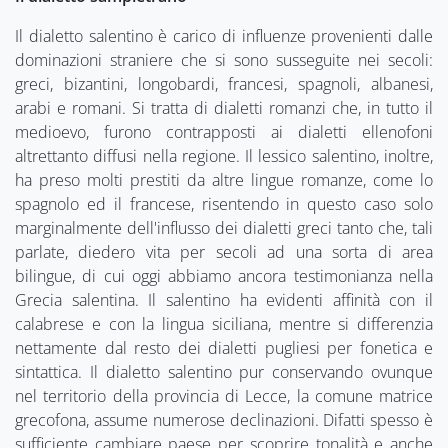
Il dialetto salentino è carico di influenze provenienti dalle
dominazioni straniere che si sono susseguite nei secoli:
greci, bizantini, longobardi, francesi, spagnoli, albanesi,
arabi e romani. Si tratta di dialetti romanzi che, in tutto il
medioevo, furono contrapposti ai dialetti ellenofoni
altrettanto diffusi nella regione. Il lessico salentino, inoltre,
ha preso molti prestiti da altre lingue romanze, come lo
spagnolo ed il francese, risentendo in questo caso solo
marginalmente dell'influsso dei dialetti greci tanto che, tali
parlate, diedero vita per secoli ad una sorta di area
bilingue, di cui oggi abbiamo ancora testimonianza nella
Grecia salentina. Il salentino ha evidenti affinità con il
calabrese e con la lingua siciliana, mentre si differenzia
nettamente dal resto dei dialetti pugliesi per fonetica e
sintattica. Il dialetto salentino pur conservando ovunque
nel territorio della provincia di Lecce, la comune matrice
grecofona, assume numerose declinazioni. Difatti spesso è
sufficiente cambiare paese per scoprire tonalità e anche