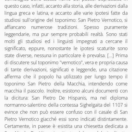
questo caso, infatti, accanto alla storia, alle derivazioni dalla
lingua greca e latina, e accanto alle varie ipotesi fatte da
studiosi sull'origine del toponimo: San Pietro Vernotico, si
affiancano numerose tradizioni. Spesso puramente
leggendarie, ma pur sempre probabili realtà. Sono stati
molti gli studiosi ed i linguisti impegnati a cercane il
significato, eppure, nonostante le ipotesi scaturite sono
state diverse, nessuna in particolare è prevalsa. [...] Prima
di discutere sul toponimo "vernotico", vera e propria causa
di tante derivazioni, significati e leggende, una citazione
afferma che il popolo ha utilizzato per lungo tempo il
toponimo San Pietro della Macchia, intendendo come
macchia il pascolo. Inoltre, esistono alcuni documenti con
la dicitura: San Pietro De Hispanis, ma nel diploma
normanno-salentino della contessa Sighelgaita del 1107 si
evince che non può essere confuso con il casale di San
Pietro Vernotico giacché essi sono indicati distintamente.
Certamente, in paese è esistita una chiesetta dedicata a