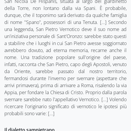
San Nicola De Hispanis, situata al largo del giardinetto
della Torre, non lontano dalla via Spani. È probabile,
dunque, che il toponimo sarà derivato da qualche famiglia
di nome "Spano", possessori di una Tenuta. [...] Secondo
una leggenda, San Pietro Vernotico deve il suo nome ad
un'iniziativa personale di Sant'Oronzo: sarebbe stato questi
a stabilire che i luoghi in cui San Pietro avesse soggiornato
avrebbero dovuto, ad eterna memoria, recarne anche il
nome. Una tradizione popolare sull'origine del paese,
infatti, racconta che San Pietro, capo degli Apostoli, venuto
da Oriente, sarebbe passato dal nostro territorio,
fermandosi durante l'inverno per svernare (aspettare che
arrivi primavera), prima di arrivare a Roma, risalendo la via
Appia, per fondare la Chiesa di Cristo. Proprio dalla parola
svernare sarebbe nato l'appellativo Vernotico. [...] Volendo
ricercare l'originario significato di vernotico le ipotesi più
probabili sono varie: [...]
Il dialetto sampietrano