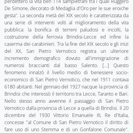
perdettero la vita ben 114 sampietrani tra i quali Ruggero
De Simone, decorato di Medaglia d'Oro per le sue eroiche
gesta". La seconda metà del XIX secolo è caratterizzata da
una serie di interventi volti al miglioramento della vita
pubblica: la bonifica di terreni paludosi e incolti, la
costruzione della ferrovia Brindisi-Lecce ed infine la
caserma dei carabinieri. Tra la fine del XIX secolo e gli inizi
del XX, San Pietro Vernotico registra un ulteriore
incremento demografico dovuto all'immigrazione di
numerosi braccianti dal basso Salento. [...] Questo
fenomeno innalzò il livello medio di benessere socio-
economico di San Pietro Vernotico, che nel 1911 contava
6180 abitanti. Nel gennaio del 1927 nacque la provincia di
Brindisi che interessò il territorio tra Lecce, Taranto e Bari.
Nello stesso anno avvenne il passaggio di San Pietro
Vernotico dalla provincia di Lecce a quella di Brindisi. Il 20
dicembre del 1930 Vittorio Emanuele III, Re d'Italia,
concesse "al Comune di San Pietro Vernotico il diritto di
fare uso di uno Stemma e di un Gonfalone Comunale".