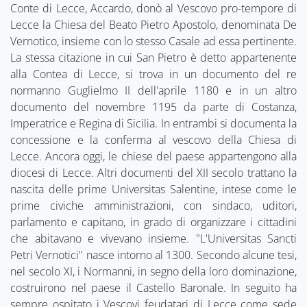
Conte di Lecce, Accardo, donò al Vescovo pro-tempore di
Lecce la Chiesa del Beato Pietro Apostolo, denominata De
Vernotico, insieme con lo stesso Casale ad essa pertinente.
La stessa citazione in cui San Pietro è detto appartenente
alla Contea di Lecce, si trova in un documento del re
normanno Guglielmo II dell'aprile 1180 e in un altro
documento del novembre 1195 da parte di Costanza,
Imperatrice e Regina di Sicilia. In entrambi si documenta la
concessione e la conferma al vescovo della Chiesa di
Lecce. Ancora oggi, le chiese del paese appartengono alla
diocesi di Lecce. Altri documenti del XII secolo trattano la
nascita delle prime Universitas Salentine, intese come le
prime civiche amministrazioni, con sindaco, uditori,
parlamento e capitano, in grado di organizzare i cittadini
che abitavano e vivevano insieme. "L'Universitas Sancti
Petri Vernotici" nasce intorno al 1300. Secondo alcune tesi,
nel secolo XI, i Normanni, in segno della loro dominazione,
costruirono nel paese il Castello Baronale. In seguito ha
sempre ospitato i Vescovi feudatari di Lecce come sede