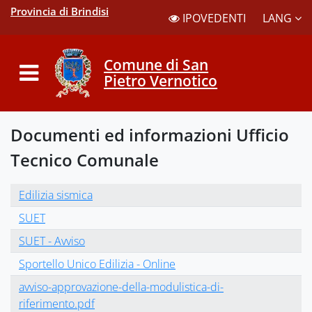
Provincia di Brindisi
LANG
IPOVEDENTI
Comune di San
Pietro Vernotico
Documenti ed informazioni Ufficio
Tecnico Comunale
Edilizia sismica
SUET
SUET - Avviso
Sportello Unico Edilizia - Online
avviso-approvazione-della-modulistica-di-
riferimento.pdf