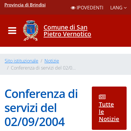
Provincia di Brindisi
LANG
IPOVEDENTI
Comune di San
Pietro Vernotico
Sito istituzionale
Notizie
Conferenza di servizi del 02/0...
Conferenza di
servizi del
Tutte
le
02/09/2004
Notizie