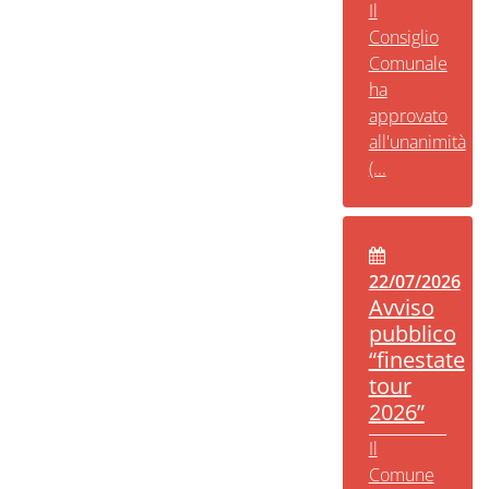
Il
Consiglio
Comunale
ha
approvato
all'unanimità
(...
22/07/2026
Avviso
pubblico
“finestate
tour
2026”
Il
Comune