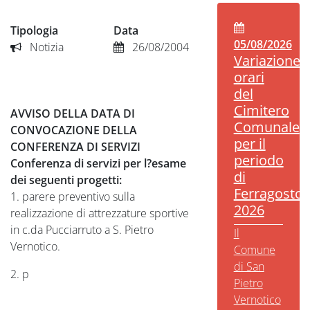
Tipologia
Data
05/08/2026
Notizia
26/08/2004
Variazione
orari
del
Cimitero
AVVISO DELLA DATA DI
Comunale
CONVOCAZIONE DELLA
per il
CONFERENZA DI SERVIZI
periodo
Conferenza di servizi per l?esame
di
dei seguenti progetti:
Ferragosto
1. parere preventivo sulla
2026
realizzazione di attrezzature sportive
in c.da Pucciarruto a S. Pietro
Il
Vernotico.
Comune
di San
2. p
Pietro
Vernotico