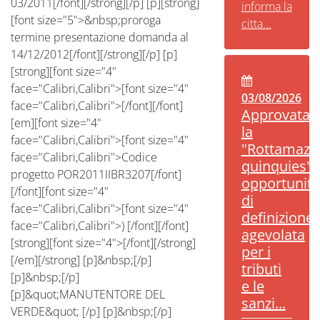
03/2011[/font][/strong][/p] [p][strong]
informa la
[font size="5">&nbsp;proroga
citta...
termine presentazione domanda al
14/12/2012[/font][/strong][/p] [p]
[strong][font size="4"
face="Calibri,Calibri">[font size="4"
03/08/2026
face="Calibri,Calibri">[/font][/font]
Approvata
[em][font size="4"
la
face="Calibri,Calibri">[font size="4"
"Rottamazi
face="Calibri,Calibri">Codice
quinquies":
progetto POR2011IIBR3207[/font]
opportunità
[/font][font size="4"
di
face="Calibri,Calibri">[font size="4"
definizione
face="Calibri,Calibri">) [/font][/font]
agevolata
[strong][font size="4">[/font][/strong]
per i
[/em][/strong] [p]&nbsp;[/p]
tributi
[p]&nbsp;[/p]
e le
[p]&quot;MANUTENTORE DEL
sanzi...
VERDE&quot; [/p] [p]&nbsp;[/p]