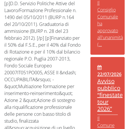
Il
[p]D.D. Servizio Politiche Attive del
Consiglio
Lavoro/Formazione Professionale n.
Comunale
1490 del 05/10/2011 (BURP n.164
ha
del 20/10/2011). Graduatoria di
approvato
ammissione (BURP n. 28 del 23
all'unanimità
febbraio 2012). [/p] [p]Finanziato per
(...
il 50% dal F.S.E., per il 40% dal Fondo
di Rotazione e per il 10% dal bilancio
regionale P.O. Puglia 2007-2013,
Fondo Sociale Europeo
20007IT051PO005, ASSE II &ndash;
22/07/2026
OCCUPABILITA&rsquo; -
Avviso
&quot;Multiazione formazione per
pubblico
inserimento-reinserimento&quot;
“finestate
Azione 2 &quot;Azione di sostegno
tour
alla riqualificazione professionale
2026”
delle persone con basso titolo di
Il
studio, finalizzata
Comune
all&rsquo;acquisizione di un livello