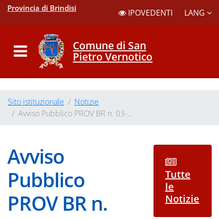
Provincia di Brindisi
LANG
IPOVEDENTI
Comune di San
Pietro Vernotico
Sito istituzionale
Notizie
Avviso Pubblico PROV BR n. 03-...
Avviso
Pubblico
Tutte
le
PROV BR n.
Notizie