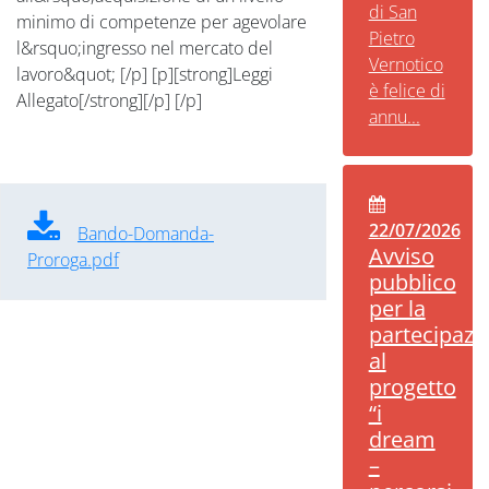
di San
minimo di competenze per agevolare
Pietro
l&rsquo;ingresso nel mercato del
Vernotico
lavoro&quot; [/p] [p][strong]Leggi
è felice di
Allegato[/strong][/p] [/p]
annu...
22/07/2026
Bando-Domanda-
Avviso
Proroga.pdf
pubblico
per la
partecipazi
al
progetto
“i
dream
–