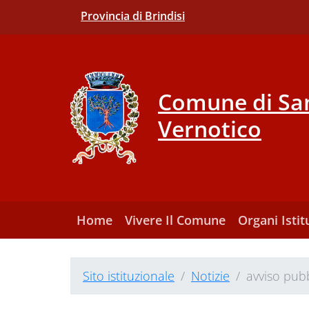
Provincia di Brindisi
Comune di San
Vernotico
Home
Vivere Il Comune
Organi Istit
Sito istituzionale
Notizie
avviso pubb