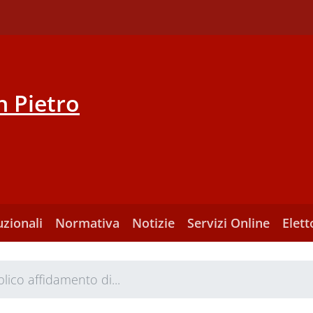
 Pietro
uzionali
Normativa
Notizie
Servizi Online
Elett
lico affidamento di...