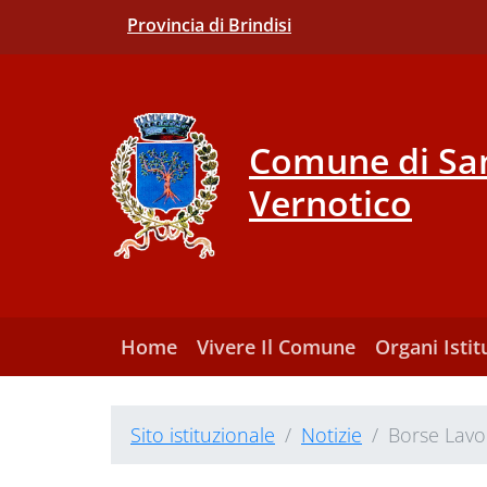
Provincia di Brindisi
Comune di San
Vernotico
Home
Vivere Il Comune
Organi Istit
Sito istituzionale
Notizie
Borse Lavor