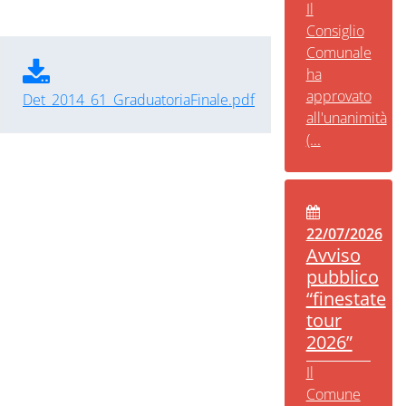
Il
Consiglio
Comunale
ha
approvato
Det_2014_61_GraduatoriaFinale.pdf
all'unanimità
(...
22/07/2026
Avviso
pubblico
“finestate
tour
2026”
Il
Comune