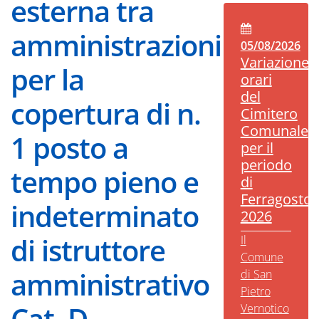
esterna tra
amministrazioni
05/08/2026
Variazione
per la
orari
del
copertura di n.
Cimitero
Comunale
1 posto a
per il
periodo
tempo pieno e
di
Ferragosto
indeterminato
2026
di istruttore
Il
Comune
amministrativo
di San
Pietro
Cat. D.
Vernotico