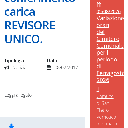
carica
05/08/2026
Variazione
REVISORE
orari
del
UNICO.
Cimitero
Comunale
per il
periodo
Tipologia
Data
di
Notizia
08/02/2012
Ferragosto
2026
Il
Leggi allegato
Comune
di San
Pietro
Vernotico
informa la