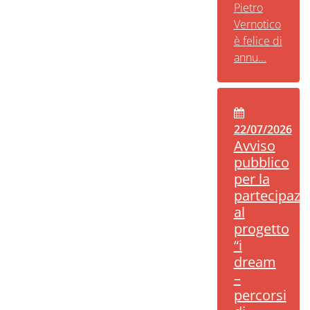
Pietro
Vernotico
è felice di
annu...
22/07/2026
Avviso
pubblico
per la
partecipazi
al
progetto
“i
dream
–
percorsi