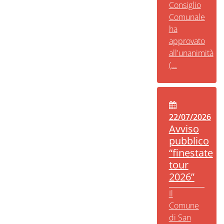
Consiglio
Comunale
ha
approvato
all'unanimità
(...
22/07/2026
Avviso
pubblico
“finestate
tour
2026”
Il
Comune
di San