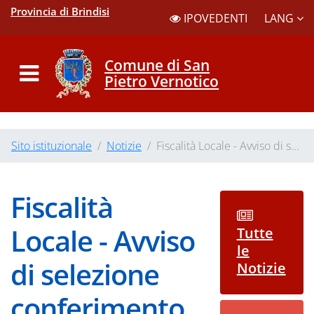
Provincia di Brindisi
LANG
IPOVEDENTI
Comune di San
Pietro Vernotico
Sito istituzionale
Notizie
Fiscalità Locale - Avviso di s...
Fiscalità
Locale - Avviso
Tutte
le
di selezione
Notizie
conferimento