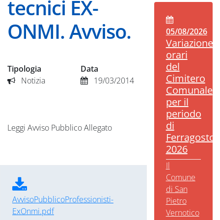
tecnici EX-
ONMI. Avviso.
05/08/2026
Variazione
orari
del
Tipologia
Data
Cimitero
Notizia
19/03/2014
Comunale
per il
periodo
di
Leggi Avviso Pubblico Allegato
Ferragosto
2026
Il
Comune
di San
AvvisoPubblicoProfessionisti-
Pietro
ExOnmi.pdf
Vernotico