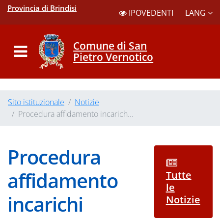
Provincia di Brindisi
LANG
IPOVEDENTI
Comune di San
Pietro Vernotico
Sito istituzionale
Notizie
Procedura affidamento incarich...
Procedura
affidamento
Tutte
le
incarichi
Notizie