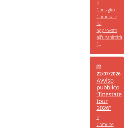
Il
Consiglio
Comunale
ha
approvato
all'unanimità
(...
22/07/2026
Avviso
pubblico
“finestate
tour
2026”
Il
Comune