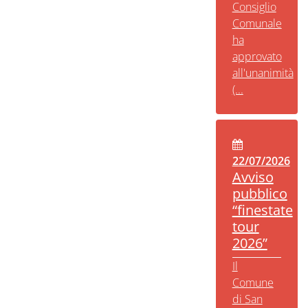
Consiglio
Comunale
ha
approvato
all'unanimità
(...
22/07/2026
Avviso
pubblico
“finestate
tour
2026”
Il
Comune
di San