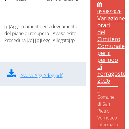
05/08/2026
Variazione
orari
[p]Aggiornamento ed adeguamento
del
del piano di recupero - Avviso esito
Cimitero
Procedura.[/p] [p]Leggi Allegato[/p]
Comunale
per il
periodo
di
Ferragosto
Avviso-Agg-Adeg.pdf
2026
Il
Comune
di San
Pietro
Vernotico
informa la