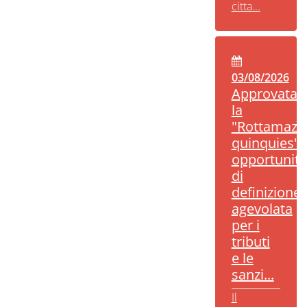
citta...
03/08/2026
Approvata
la
"Rottamazi
quinquies":
opportunità
di
definizione
agevolata
per i
tributi
e le
sanzi...
Il