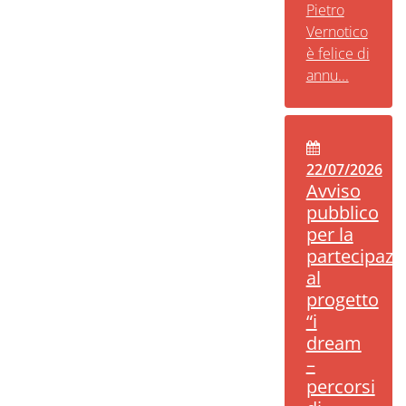
Pietro
Vernotico
è felice di
annu...
22/07/2026
Avviso
pubblico
per la
partecipazi
al
progetto
“i
dream
–
percorsi