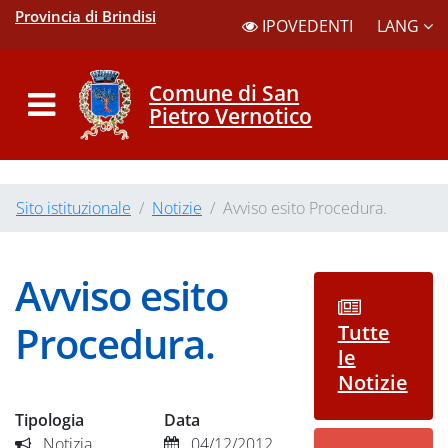
Provincia di Brindisi
LANG
IPOVEDENTI
Comune di San
Pietro Vernotico
Sito istituzionale
Notizie
Avviso esito Procedura.
Avviso esito
Procedura.
Tutte
le
Notizie
Tipologia
Data
Notizia
04/12/2012