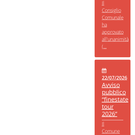
Il
Consiglio
Comunale
ha
approvato
all'unanimità
(...
22/07/2026
Avviso
pubblico
“finestate
tour
2026”
Il
Comune