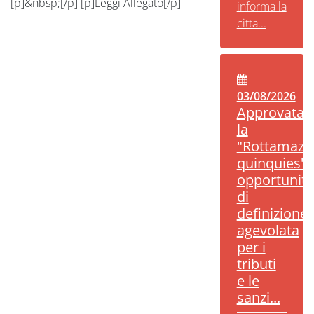
[p]&nbsp;[/p] [p]Leggi Allegato[/p]
informa la
citta...
03/08/2026
Approvata
la
"Rottamazi
quinquies":
opportunità
di
definizione
agevolata
per i
tributi
e le
sanzi...