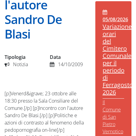
l'autore
Sandro De
05/08/2026
Variazione
Blasi
orari
del
Cimitero
Comunale
Tipologia
Data
per il
Notizia
14/10/2009
periodo
di
Ferragosto
2026
[p]Venerd&igrave; 23 ottobre alle
18:30 presso la Sala Consiliare del
Il
Comune.[/p] [p]Incontro con l'autore
Comune
Sandro De Blasi.[/p] [p]Politiche e
di San
azioni di contrasto al fenomeno della
Pietro
pedopornografia on-line[/p]
Vernotico