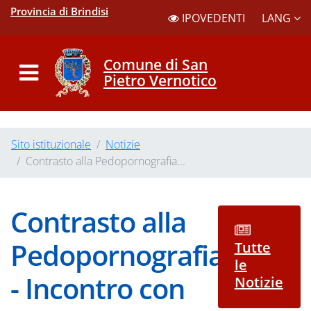
Provincia di Brindisi
LANG
IPOVEDENTI
Comune di San
Pietro Vernotico
Sito istituzionale
Notizie
Contrasto alla Pedopornografia...
Contrasto alla
Pedopornografia
Tutte
le
- Incontro con
Notizie