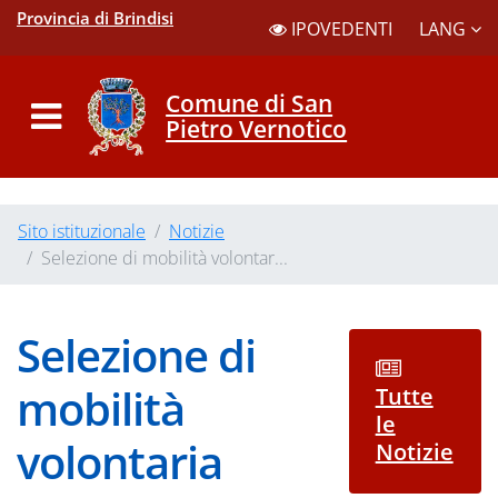
Provincia di Brindisi
LANG
IPOVEDENTI
Comune di San
Pietro Vernotico
Sito istituzionale
Notizie
Selezione di mobilità volontar...
Selezione di
mobilità
Tutte
le
volontaria
Notizie