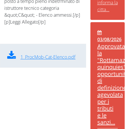
posto a tempo pieno indetrminato di
informa la
istruttore tecnico categoria
citta...
&quot;C&quot; - Elenco ammessi.[/p]
[p]Leggi Allegato[/p]
03/08/2026
Approvata
la
1_ProcMob-Cat-Elenco.pdf
"Rottamazi
quinquies":
opportunità
di
definizione
agevolata
per i
tributi
e le
sanzi...