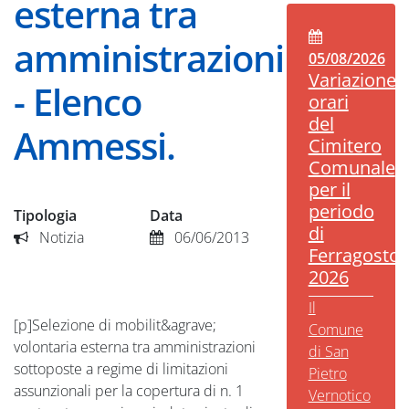
esterna tra
amministrazioni
05/08/2026
Variazione
- Elenco
orari
del
Ammessi.
Cimitero
Comunale
per il
periodo
Tipologia
Data
di
Notizia
06/06/2013
Ferragosto
2026
Il
[p]Selezione di mobilit&agrave;
Comune
volontaria esterna tra amministrazioni
di San
sottoposte a regime di limitazioni
Pietro
assunzionali per la copertura di n. 1
Vernotico