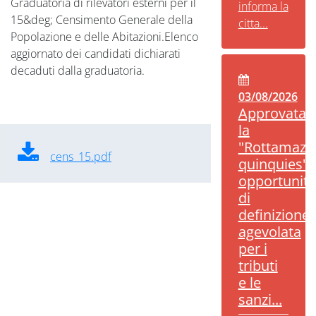
Graduatoria di rilevatori esterni per il
informa la
15&deg; Censimento Generale della
citta...
Popolazione e delle Abitazioni.Elenco
aggiornato dei candidati dichiarati
decaduti dalla graduatoria.
03/08/2026
Approvata
la
"Rottamazi
cens_15.pdf
quinquies":
opportunità
di
definizione
agevolata
per i
tributi
e le
sanzi...