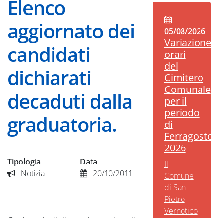
Elenco
aggiornato dei
05/08/2026
Variazione
candidati
orari
del
dichiarati
Cimitero
Comunale
decaduti dalla
per il
periodo
graduatoria.
di
Ferragosto
2026
Tipologia
Data
Il
Notizia
20/10/2011
Comune
di San
Pietro
Vernotico