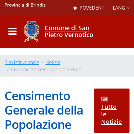
Provincia di Brindisi
LANG
IPOVEDENTI
Comune di San
Pietro Vernotico
Sito istituzionale
Notizie
Censimento Generale della Popo...
Censimento
Generale della
Tutte
le
Popolazione
Notizie