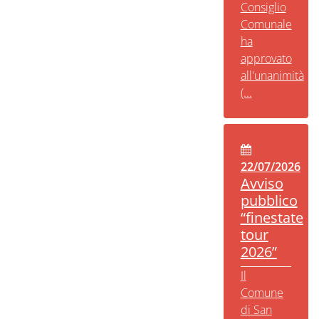
Consiglio
Comunale
ha
approvato
all'unanimità
(...
22/07/2026
Avviso
pubblico
“finestate
tour
2026”
Il
Comune
di San