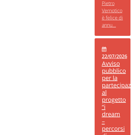
Pietro
Vernotico
è felice di
annu...
22/07/2026
Avviso
pubblico
per la
partecipazi
al
progetto
“i
dream
–
percorsi