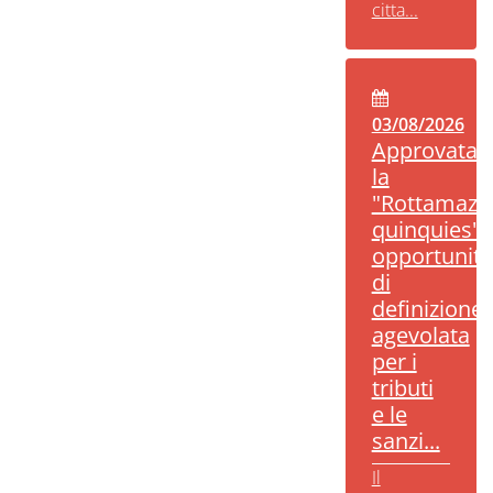
citta...
03/08/2026
Approvata
la
"Rottamazi
quinquies":
opportunità
di
definizione
agevolata
per i
tributi
e le
sanzi...
Il