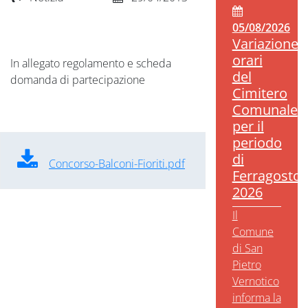
05/08/2026
Variazione
orari
In allegato regolamento e scheda
del
domanda di partecipazione
Cimitero
Comunale
per il
periodo
di
Concorso-Balconi-Fioriti.pdf
Ferragosto
2026
Il
Comune
di San
Pietro
Vernotico
informa la