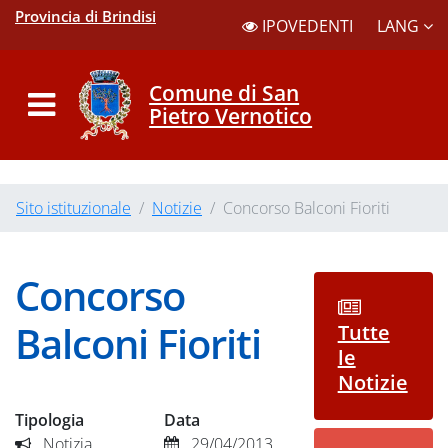
Provincia di Brindisi
LANG
IPOVEDENTI
Comune di San
Pietro Vernotico
Sito istituzionale
Notizie
Concorso Balconi Fioriti
Concorso
Balconi Fioriti
Tutte
le
Notizie
Tipologia
Data
Notizia
29/04/2013