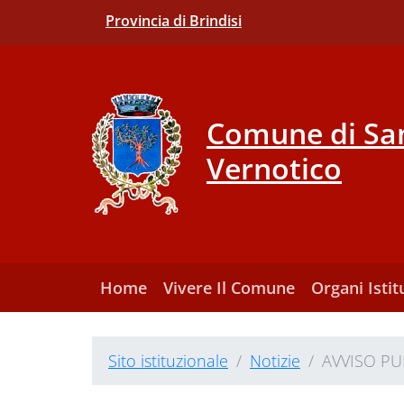
Provincia di Brindisi
Comune di San
Vernotico
Home
Vivere Il Comune
Organi Istit
Sito istituzionale
Notizie
AVVISO PU