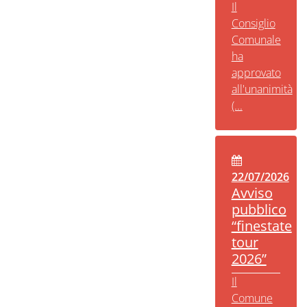
Il
Consiglio
Comunale
ha
approvato
all'unanimità
(...
22/07/2026
Avviso
pubblico
“finestate
tour
2026”
Il
Comune