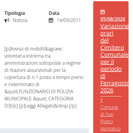
Tipologia
Data
05/08/2026
Notizia
14/09/2011
Variazione
orari
del
Cimitero
[p]Avviso di mobilit&agrave;
Comunale
volontaria estrerna tra
per il
amministrazioni sottoposte a regime
periodo
di litazioni assunzionali per la
di
copertura di n.1 posto a tempo pieno
Ferragosto
e inderminato di
2026
&quot;FUNZIONARIO DI POLIZIA
MUNICIPALE &quot; CATEGORIA
Il
D3[/p] [p]Leggi Allegato&nbsp;[/p]
Comune
di San
Pietro
Vernotico