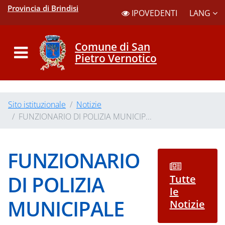
Provincia di Brindisi
LANG
IPOVEDENTI
Comune di San
Pietro Vernotico
Sito istituzionale
Notizie
FUNZIONARIO DI POLIZIA MUNICIP...
FUNZIONARIO
DI POLIZIA
Tutte
le
MUNICIPALE
Notizie