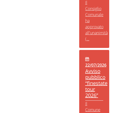
Il
Consiglio
Comunale
ha
approvato
all'unanimità
(...
22/07/2026
Avviso
pubblico
“finestate
tour
2026”
Il
Comune