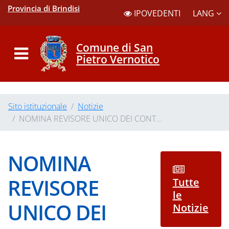
Provincia di Brindisi
LANG
IPOVEDENTI
Comune di San
Pietro Vernotico
Sito istituzionale
Notizie
NOMINA REVISORE UNICO DEI CONT...
NOMINA
REVISORE
Tutte
le
UNICO DEI
Notizie