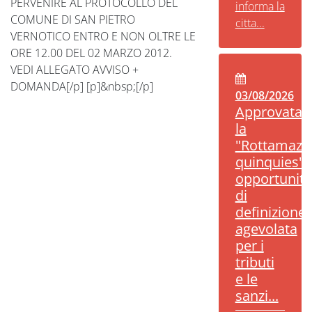
PERVENIRE AL PROTOCOLLO DEL
informa la
COMUNE DI SAN PIETRO
citta...
VERNOTICO ENTRO E NON OLTRE LE
ORE 12.00 DEL 02 MARZO 2012.
VEDI ALLEGATO AVVISO +
DOMANDA[/p] [p]&nbsp;[/p]
03/08/2026
Approvata
la
"Rottamazi
quinquies":
opportunità
di
definizione
agevolata
per i
tributi
e le
sanzi...