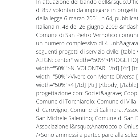
In attuazione del bando dell&rsquo;Uffici
di 857 volontari da impiegare in progetti di
della legge 6 marzo 2001, n.64, pubblicat
Italiana n. 48 del 26 giugno 2009 &ndash
Comune di San Pietro Vernotico comunic
un numero complessivo di 4 unit&agrave;
seguenti progetti di servizio civile: [tab
ALIGN: center" width="50%">PROGETTO[/t
width="50%">N. VOLONTARI [/td] [/tr] [tr
width="50%">Vivere con Mente Diversa [/
width="50%">4 [/td] [/tr] [/tbody] [/table] 
progettazione con: Societ&agrave; Coop
Comune di Torchiarolo; Comune di Villa 
di Carovigno; Comune di Calimera; Asso
San Michele Salentino; Comune di San 
Associazione l&rsquo;Anatroccolo Onlus;
/>Sono ammessi a partecipare alla selezio