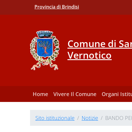
Provincia di Brindisi
Comune di San
Vernotico
Home
Vivere Il Comune
Organi Istit
Sito istituzionale
Notizie
BANDO PER