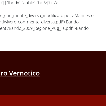
 [/tbody] [/table] [br />[br />
ere_con_mente_diversa_modificato.pdf">Manifesto
enti/vivere_con_mente_diversa.pdf">Bando
cumenti/Bando_2009_Regione_Pug_lia.pdf">Bando
ro Vernotico