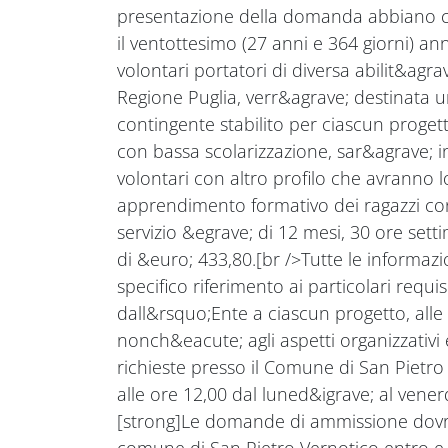
presentazione della domanda abbiano c
il ventottesimo (27 anni e 364 giorni) an
volontari portatori di diversa abilit&ag
Regione Puglia, verr&agrave; destinata un
contingente stabilito per ciascun progett
con bassa scolarizzazione, sar&agrave; 
volontari con altro profilo che avranno l
apprendimento formativo dei ragazzi con
servizio &egrave; di 12 mesi, 30 ore se
di &euro; 433,80.[br />Tutte le informazion
specifico riferimento ai particolari requisiti
dall&rsquo;Ente a ciascun progetto, alle 
nonch&eacute; agli aspetti organizzativi
richieste presso il Comune di San Pietro 
alle ore 12,00 dal luned&igrave; al vene
[strong]Le domande di ammissione dovra