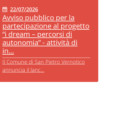
22/07/2026
Avviso pubblico per la
partecipazione al progetto
“i dream – percorsi di
autonomia” - attività di
in...
Il Comune di San Pietro Vernotico
annuncia il lanc...