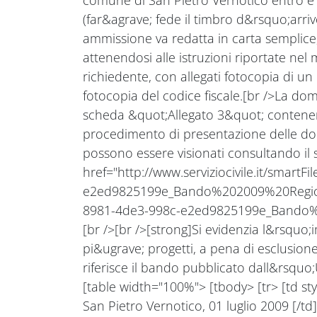
comune di San Pietro Vernotico entro e n
(far&agrave; fede il timbro d&rsquo;arri
ammissione va redatta in carta semplice
attenendosi alle istruzioni riportate nel
richiedente, con allegati fotocopia di u
fotocopia del codice fiscale.[br />La d
scheda &quot;Allegato 3&quot; contenente i
procedimento di presentazione delle do
possono essere visionati consultando il s
href="http://www.serviziocivile.it/smart
e2ed9825199e_Bando%202009%20Regione%2
8981-4de3-998c-e2ed9825199e_Bando%2
[br />[br />[strong]Si evidenzia l&rsquo
pi&ugrave; progetti, a pena di esclusione
riferisce il bando pubblicato dall&rsquo;Uf
[table width="100%"> [tbody> [tr> [td s
San Pietro Vernotico, 01 luglio 2009 [/td