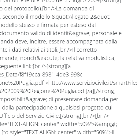
on oltre le ore 14.00 del 27 luglio 2009[/strong]
vo del protocollo).[br />La domanda di
, secondo il modello &quot;Allegato 2&quot;,
 modello stesso e firmata per esteso dal
n documento valido di identit&agrave; personale e
omanda deve, inoltre, essere accompagnata dalla
 dati relativi ai titoli.[br />Il corretto
mande, nonch&eacute; la relativa modulistica,
eguente link:[br />[strong][a
Files_Data/f8f19cca-8981-4de3-998c-
0Puglia.pdf">http://www.serviziocivile.it/smartFiles
02009%20Regione%20Puglia.pdf[/a][/strong]
;impossibilit&agrave; di presentare domanda per
 dalla partecipazione a qualsiasi progetto cui
ficio del Servizio Civile.[/strong][br />[br />
tyle="TEXT-ALIGN: center" width="50%">&amp;gt;
] [td style="TEXT-ALIGN: center" width="50%">Il