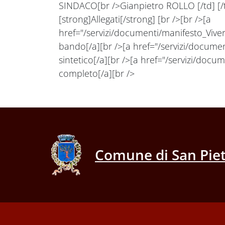
SINDACO[br />Gianpietro ROLLO [/td] [/tr]
[strong]Allegati[/strong] [br />[br />[a
href="/servizi/documenti/manifesto_Viv
bando[/a][br />[a href="/servizi/docum
sintetico[/a][br />[a href="/servizi/do
completo[/a][br />
Comune di San Piet