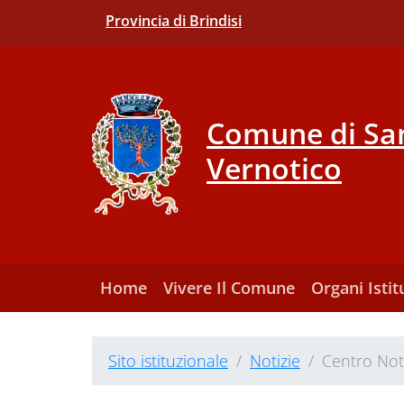
Provincia di Brindisi
Comune di San
Vernotico
Home
Vivere Il Comune
Organi Istit
Sito istituzionale
Notizie
Centro Nott