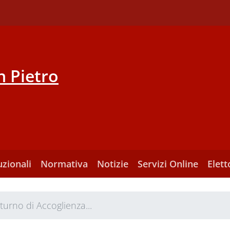
 Pietro
uzionali
Normativa
Notizie
Servizi Online
Elett
urno di Accoglienza...