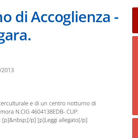
o di Accoglienza -
gara.
/2013
nterculturale e di un centro notturno di
 dimora N.CIG 4604138EDB- CUP:
[p]&nbsp;[/p] [p]Leggi allegato[/p]