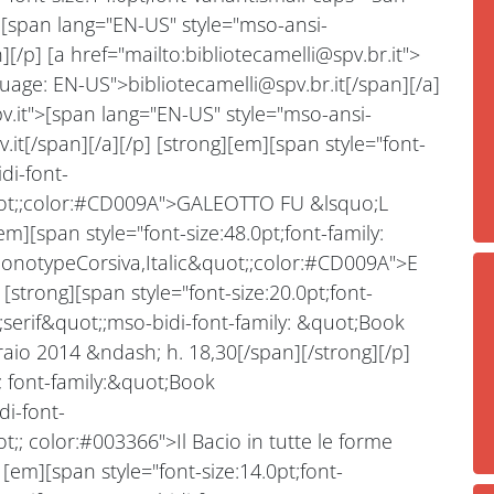
] [span lang="EN-US" style="mso-ansi-
/p] [a href="mailto:bibliotecamelli@spv.br.it">
uage: EN-US">bibliotecamelli@spv.br.it[/span][/a]
pv.it">[span lang="EN-US" style="mso-ansi-
it[/span][/a][/p] [strong][em][span style="font-
di-font-
uot;;color:#CD009A">GALEOTTO FU &lsquo;L
m][span style="font-size:48.0pt;font-family:
MonotypeCorsiva,Italic&quot;;color:#CD009A">E
strong][span style="font-size:20.0pt;font-
serif&quot;;mso-bidi-font-family: &quot;Book
io 2014 &ndash; h. 18,30[/span][/strong][/p]
t; font-family:&quot;Book
i-font-
;; color:#003366">Il Bacio in tutte le forme
[em][span style="font-size:14.0pt;font-