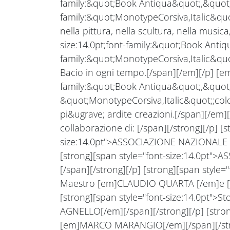
family:&quot;Book Antiqua&quot;,&quot;s
family:&quot;MonotypeCorsiva,Italic&quot
nella pittura, nella scultura, nella music
size:14.0pt;font-family:&quot;Book Antiq
family:&quot;MonotypeCorsiva,Italic&quo
Bacio in ogni tempo.[/span][/em][/p] [em]
family:&quot;Book Antiqua&quot;,&quot;s
&quot;MonotypeCorsiva,Italic&quot;;colo
pi&ugrave; ardite creazioni.[/span][/em][
collaborazione di: [/span][/strong][/p] [s
size:14.0pt">ASSOCIAZIONE NAZIONALE 
[strong][span style="font-size:14.0pt
[/span][/strong][/p] [strong][span style="
Maestro [em]CLAUDIO QUARTA [/em]e [
[strong][span style="font-size:14.0pt">
AGNELLO[/em][/span][/strong][/p] [stron
[em]MARCO MARANGIO[/em][/span][/stron