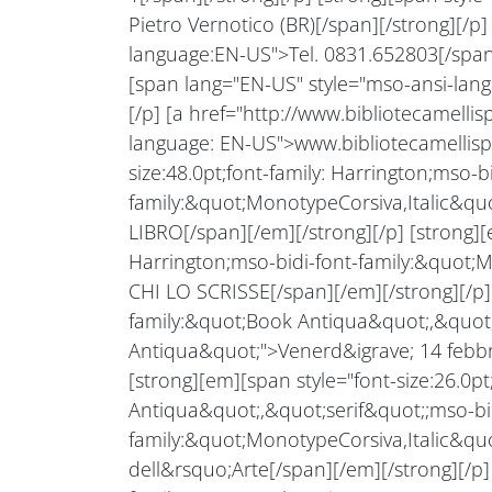
Pietro Vernotico (BR)[/span][/strong][/p
language:EN-US">Tel. 0831.652803[/span][
[span lang="EN-US" style="mso-ansi-lang
[/p] [a href="http://www.bibliotecamellis
language: EN-US">www.bibliotecamellispv.
size:48.0pt;font-family: Harrington;mso-bi
family:&quot;MonotypeCorsiva,Italic&q
LIBRO[/span][/em][/strong][/p] [strong][e
Harrington;mso-bidi-font-family:&quot;
CHI LO SCRISSE[/span][/em][/strong][/p] [
family:&quot;Book Antiqua&quot;,&quot;
Antiqua&quot;">Venerd&igrave; 14 febbra
[strong][em][span style="font-size:26.0p
Antiqua&quot;,&quot;serif&quot;;mso-bid
family:&quot;MonotypeCorsiva,Italic&quot
dell&rsquo;Arte[/span][/em][/strong][/p] 