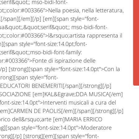
erif&quot;; mso-bidi-font-
;;color:#003366">Nella poesia, nella letteratura,
a,[/span][/em][/p] [em][span style="font-
ua&quot;,&quot;serif&quot;; mso-bidi-font-
t;;color:#003366">l&rsquo;artista rappresenta il
[span style="font-size:14.0pt;font-
erif&quot;;mso-bidi-font-family:
r:#003366">Fonte di ispirazione delle
/p] [strong][span style="font-size:14.0pt">Con la
trong][span style="font-
EDUCATORI BENEMERITI[/span][/strong][/p]
">ASSOCIAZIONE [em]KAL&Egrave;DDA MUSICA[/em]
font-size:14.0pt">Interventi musicali a cura del
em]CARMEN DE PAOLIS[/em][/span][/strong][/p]
Storico dell&rsquo;arte [em]MARIA ERRICO
g][span style="font-size:14.0pt">Moderatore
g][/p] [strong][em][span style="font-