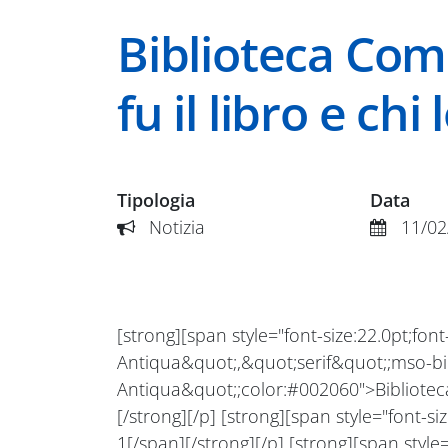
Biblioteca Com
fu il libro e chi 
Tipologia
Data
Notizia
11/02
[strong][span style="font-size:22.0pt;fon
Antiqua&quot;,&quot;serif&quot;;mso-bi
Antiqua&quot;;color:#002060">Bibliote
[/strong][/p] [strong][span style="font-si
1[/span][/strong][/p] [strong][span style