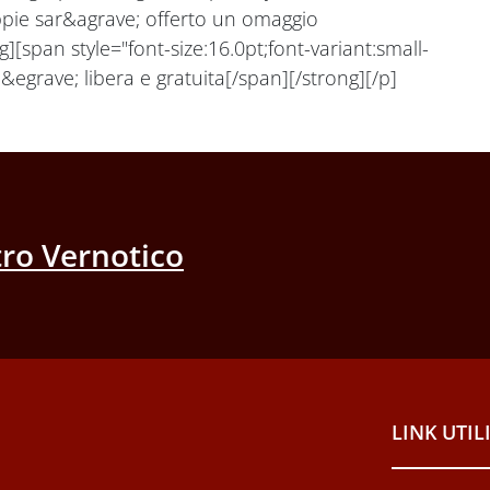
oppie sar&agrave; offerto un omaggio
g][span style="font-size:16.0pt;font-variant:small-
egrave; libera e gratuita[/span][/strong][/p]
ro Vernotico
LINK UTIL