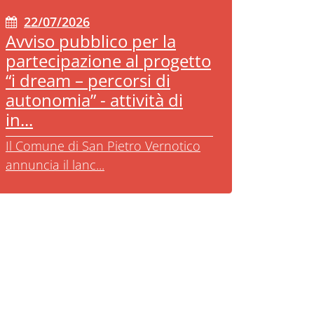
22/07/2026
Avviso pubblico per la
partecipazione al progetto
“i dream – percorsi di
autonomia” - attività di
in...
Il Comune di San Pietro Vernotico
annuncia il lanc...