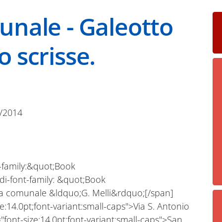
unale - Galeotto
lo scrisse.
/2014
t-family:&quot;Book
di-font-family: &quot;Book
ca comunale &ldquo;G. Melli&rdquo;[/span]
ze:14.0pt;font-variant:small-caps">Via S. Antonio
="font-size:14.0pt;font-variant:small-caps">San