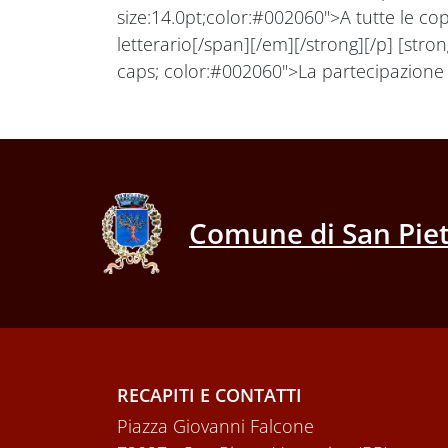
size:14.0pt;color:#002060">A tutte le c
letterario[/span][/em][/strong][/p] [stron
caps; color:#002060">La partecipazione &
Comune di San Piet
RECAPITI E CONTATTI
Piazza Giovanni Falcone