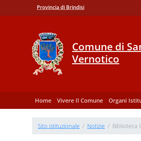
Provincia di Brindisi
Comune di San
Vernotico
Home
Vivere Il Comune
Organi Istit
Sito istituzionale
Notizie
Biblioteca 