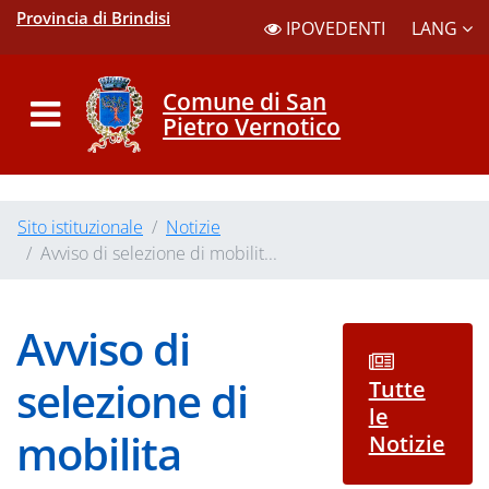
Provincia di Brindisi
LANG
IPOVEDENTI
Comune di San
Pietro Vernotico
Sito istituzionale
Notizie
Avviso di selezione di mobilit...
Avviso di
selezione di
Tutte
le
mobilita
Notizie