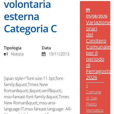
volontaria
esterna
05/08/2026
Variazione
Categoria C
orari
del
Cimitero
Comunale
Tipologia
Data
per il
Notizia
19/11/2013
periodo
di
Ferragosto
2026
[span style="font-size:11.5pt;font-
family:&quot;Times New
Il
Roman&quot;,&quot;serif&quot;;
Comune
mso-fareast-font-family:&quot;Times
di San
New Roman&quot;;mso-ansi-
Pietro
language:IT;mso-fareast-language: AR-
Vernotico