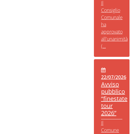
Il
Consiglio
Comunale
ha
approvato
all'unanimità
(...
22/07/2026
Avviso
pubblico
“finestate
tour
2026”
Il
Comune