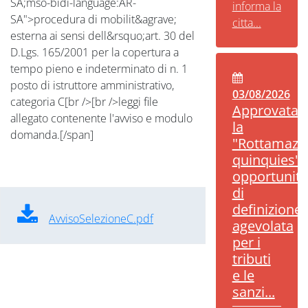
SA;mso-bidi-language:AR-
informa la
SA">procedura di mobilit&agrave;
citta...
esterna ai sensi dell&rsquo;art. 30 del
D.Lgs. 165/2001 per la copertura a
tempo pieno e indeterminato di n. 1
posto di istruttore amministrativo,
03/08/2026
categoria C[br />[br />leggi file
Approvata
allegato contenente l'avviso e modulo
la
domanda.[/span]
"Rottamazi
quinquies":
opportunità
di
definizione
AvvisoSelezioneC.pdf
agevolata
per i
tributi
e le
sanzi...