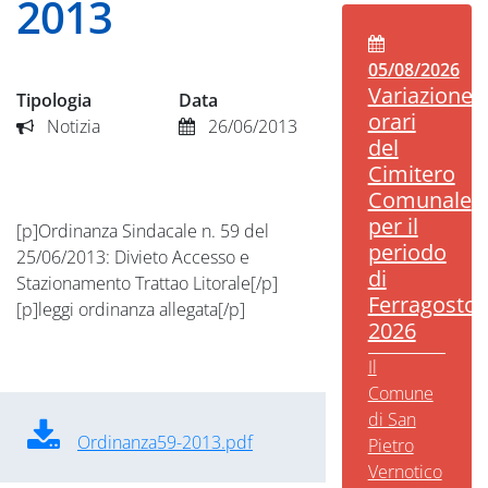
2013
05/08/2026
Variazione
Tipologia
Data
orari
Notizia
26/06/2013
del
Cimitero
Comunale
per il
[p]Ordinanza Sindacale n. 59 del
periodo
25/06/2013: Divieto Accesso e
di
Stazionamento Trattao Litorale[/p]
Ferragosto
[p]leggi ordinanza allegata[/p]
2026
Il
Comune
di San
Ordinanza59-2013.pdf
Pietro
Vernotico