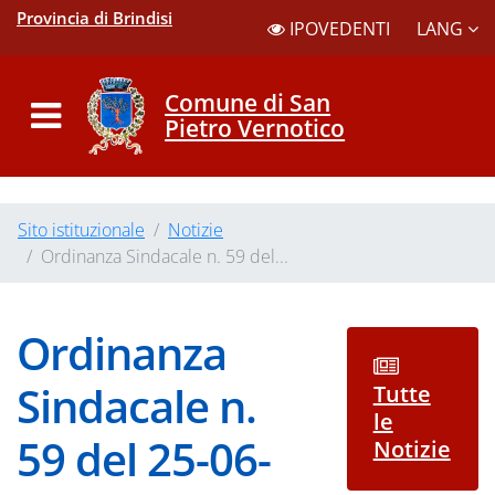
Provincia di Brindisi
LANG
IPOVEDENTI
Comune di San
Pietro Vernotico
Sito istituzionale
Notizie
Ordinanza Sindacale n. 59 del...
Ordinanza
Sindacale n.
Tutte
le
59 del 25-06-
Notizie