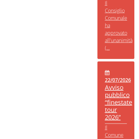
Il
Consiglio
Comunale
ha
approvato
all'unanimità
(...
22/07/2026
Avviso
pubblico
“finestate
tour
2026”
Il
Comune