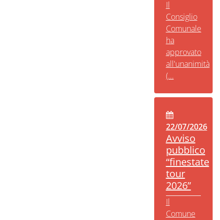
Il
Consiglio
Comunale
ha
approvato
all'unanimità
(...
22/07/2026
Avviso
pubblico
“finestate
tour
2026”
Il
Comune