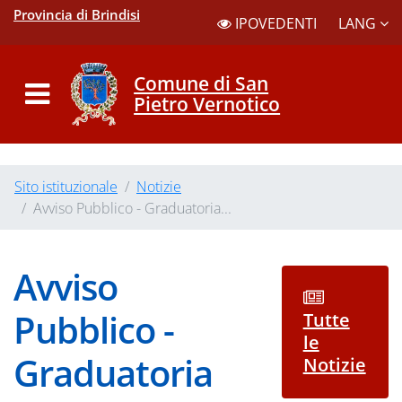
Provincia di Brindisi
LANG
IPOVEDENTI
Comune di San
Pietro Vernotico
Sito istituzionale
Notizie
Avviso Pubblico - Graduatoria...
Avviso
Pubblico -
Tutte
le
Graduatoria
Notizie