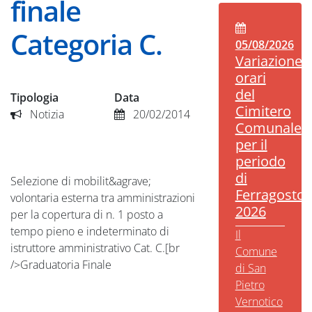
finale
Categoria C.
05/08/2026
Variazione
orari
del
Tipologia
Data
Cimitero
Notizia
20/02/2014
Comunale
per il
periodo
di
Selezione di mobilit&agrave;
Ferragosto
volontaria esterna tra amministrazioni
2026
per la copertura di n. 1 posto a
tempo pieno e indeterminato di
Il
istruttore amministrativo Cat. C.[br
Comune
/>Graduatoria Finale
di San
Pietro
Vernotico