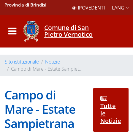
Provincia di Brindisi
LANG
IPOVEDENTI
Comune di San
Pietro Vernotico
Sito istituzionale
Notizie
Campo di Mare - Estate Sampiet...
Campo di
Mare - Estate
Tutte
le
Sampietrana
Notizie