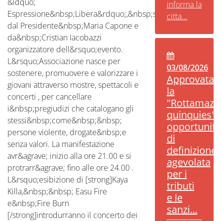
&ldquo;
informa la
Espressione&nbsp;Libera&rdquo;,&nbsp;sostenuta
citta...
dal Presidente&nbsp;Maria Capone e
da&nbsp;Cristian Iacobazzi
organizzatore dell&rsquo;evento.
L&rsquo;Associazione nasce per
03/08/2026
sostenere, promuovere e valorizzare i
Approvata
giovani attraverso mostre, spettacoli e
la
concerti , per cancellare
"Rottamazi
i&nbsp;pregiudizi che catalogano gli
quinquies":
stessi&nbsp;come&nbsp;&nbsp;
opportunità
persone violente, drogate&nbsp;e
di
senza valori. La manifestazione
definizione
avr&agrave; inizio alla ore 21.00 e si
agevolata
protrarr&agrave; fino alle ore 24.00 .
per i
L&rsquo;esibizione di [strong]Kaya
tributi
Killa,&nbsp;&nbsp; Easu Fire
e le
e&nbsp;Fire Burn
sanzi...
[/strong]introdurranno il concerto dei