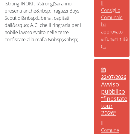
Il
[strong]INOKI . [/strong]Saranno
Consiglio
presenti anche&nbsp;i ragazzi Boys
Comunale
Scout di&nbsp;Libera , ospitati
ha
dall&rsquo; A.C. che li ringrazia per il
approvato
nobile lavoro svolto nelle terre
all'unanimità
confiscate alla mafia.&nbsp;&nbsp;
(...
22/07/2026
Avviso
pubblico
“finestate
tour
2026”
Il
Comune