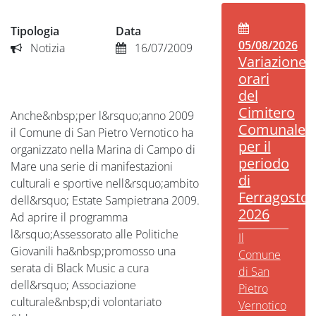
Tipologia
Data
05/08/2026
Notizia
16/07/2009
Variazione
orari
del
Cimitero
Anche&nbsp;per l&rsquo;anno 2009
Comunale
il Comune di San Pietro Vernotico ha
per il
organizzato nella Marina di Campo di
periodo
Mare una serie di manifestazioni
di
culturali e sportive nell&rsquo;ambito
Ferragosto
dell&rsquo; Estate Sampietrana 2009.
2026
Ad aprire il programma
l&rsquo;Assessorato alle Politiche
Il
Giovanili ha&nbsp;promosso una
Comune
serata di Black Music a cura
di San
dell&rsquo; Associazione
Pietro
culturale&nbsp;di volontariato
Vernotico