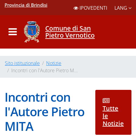
Provincia di Brindisi
LANG
IPOVEDENTI
Comune di San
Pietro Vernotico
Sito istituzionale
Notizie
Incontri con l'Autore Pietro M...
Incontri con
l'Autore Pietro
Tutte
le
MITA
Notizie