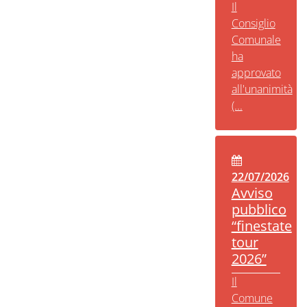
Il
Consiglio
Comunale
ha
approvato
all'unanimità
(...
22/07/2026
Avviso
pubblico
“finestate
tour
2026”
Il
Comune