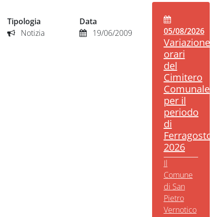
Tipologia
Data
05/08/2026
Notizia
19/06/2009
Variazione
orari
del
Cimitero
Comunale
per il
periodo
di
Ferragosto
2026
Il
Comune
di San
Pietro
Vernotico