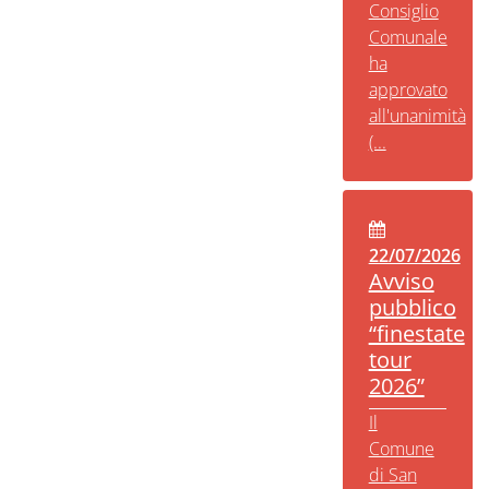
Consiglio
Comunale
ha
approvato
all'unanimità
(...
22/07/2026
Avviso
pubblico
“finestate
tour
2026”
Il
Comune
di San