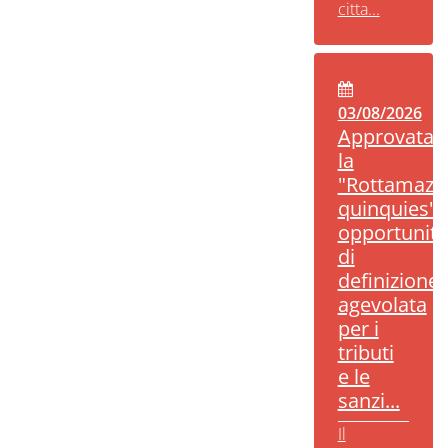
citta...
03/08/2026
Approvata
la
"Rottamazi
quinquies":
opportunità
di
definizione
agevolata
per i
tributi
e le
sanzi...
Il