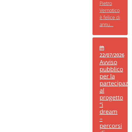
Pietro
Vernotico
è felice di
annu...
22/07/2026
Avviso
pubblico
per la
partecipazi
al
progetto
“i
dream
–
percorsi