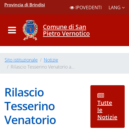
Provincia di Brindisi
LANG
IPOVEDENTI
Comune di San
Pietro Vernotico
Sito istituzionale
Notizie
Rilascio Tesserino Venatorio a...
Rilascio
Tesserino
Tutte
le
Venatorio
Notizie