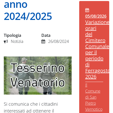
anno
2024/2025
05/08/2026
Variazione
orari
del
Tipologia
Data
Cimitero
Notizia
26/08/2024
Comunale
per il
periodo
di
Ferragosto
2026
Il
Comune
di San
Pietro
Si comunica che i cittadini
Vernotico
interessati ad ottenere il