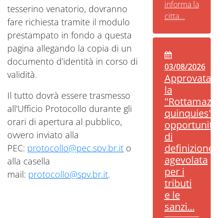
informa la
tesserino venatorio, dovranno
citta...
fare richiesta tramite il modulo
prestampato in fondo a questa
pagina allegando la copia di un
documento d’identità in corso di
03/08/2026
validità.
Approvata
la
Il tutto dovrà essere trasmesso
"Rottamazi
all'Ufficio Protocollo durante gli
quinquies":
orari di apertura al pubblico,
opportunità
ovvero inviato alla
di
definizione
PEC:
protocollo@pec.spv.br.it
o
agevolata
alla casella
per i
mail:
protocollo@spv.br.it
.
tributi
e le
sanzi...