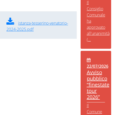
Il
Consiglio
Comunale
ha
istanza-tesserino-venatorio-
approvato
2024-2025.pdf
all'unanimità
(...
22/07/2026
Avviso
pubblico
“finestate
tour
2026”
Il
Comune