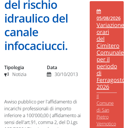
del rischio
idraulico del
05/08/2026
Variazione
canale
orari
del
infocaciucci.
Cimitero
Comunale
per il
periodo
Tipologia
Data
di
Notizia
30/10/2013
Ferragosto
2026
Il
Avviso pubblico per l'affidamento di
Comune
incarichi professionali di importo
di San
inferiore a 100'000,00 ( affidamento ai
Pietro
sensi dell'art.91, comma 2, del D.Lgs
Vernotico