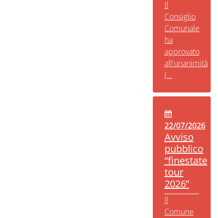
Il
Consiglio
Comunale
ha
approvato
all'unanimità
(...
22/07/2026
Avviso
pubblico
“finestate
tour
2026”
Il
Comune