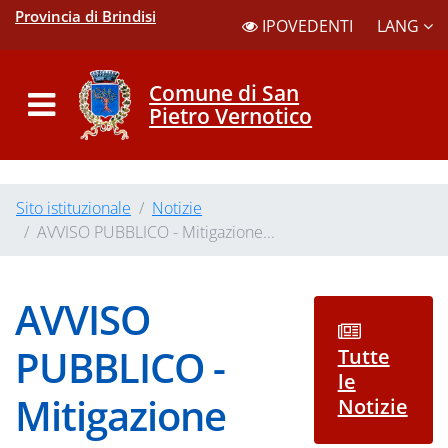
Provincia di Brindisi
LANG
IPOVEDENTI
Comune di San
Pietro Vernotico
Sito istituzionale
Notizie
AVVISO PUBBLICO - Mitigazione...
AVVISO
PUBBLICO -
Tutte
le
Mitigazione
Notizie