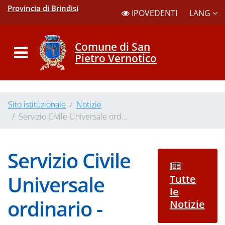
Provincia di Brindisi
LANG
IPOVEDENTI
Comune di San
Pietro Vernotico
Sito istituzionale
Notizie
Servizio Civile Universale ord...
Servizio Civile
Universale
Tutte
le
ordinario -
Notizie