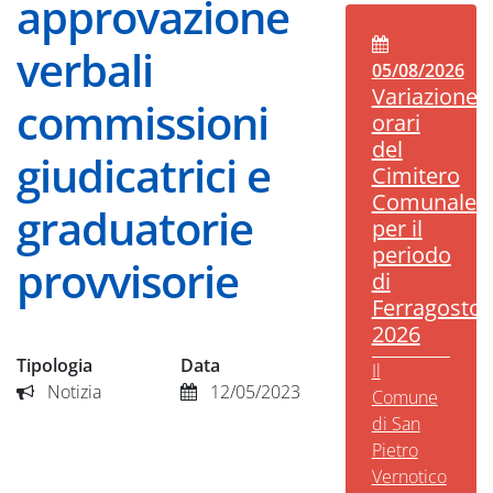
approvazione
verbali
05/08/2026
Variazione
commissioni
orari
del
giudicatrici e
Cimitero
Comunale
graduatorie
per il
periodo
provvisorie
di
Ferragosto
2026
Tipologia
Data
Il
Notizia
12/05/2023
Comune
di San
Pietro
Vernotico