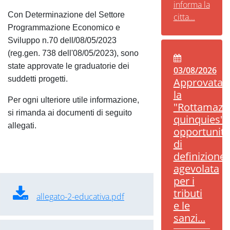
informa la
Con Determinazione del Settore
citta...
Programmazione Economico e
Sviluppo n.70 dell/08/05/2023
(reg.gen. 738 dell'08/05/2023), sono
state approvate le graduatorie dei
03/08/2026
suddetti progetti.
Approvata
la
Per ogni ulteriore utile informazione,
"Rottamazi
si rimanda ai documenti di seguito
quinquies":
allegati.
opportunità
di
definizione
agevolata
per i
tributi
allegato-2-educativa.pdf
e le
sanzi...