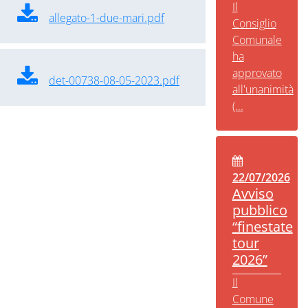
Il
allegato-1-due-mari.pdf
Consiglio
Comunale
ha
approvato
det-00738-08-05-2023.pdf
all'unanimità
(...
22/07/2026
Avviso
pubblico
“finestate
tour
2026”
Il
Comune