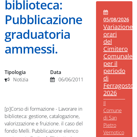
biblioteca:
Pubblicazione
05/08/2026
Variazione
graduatoria
orari
del
ammessi.
Cimitero
Comunale
per il
periodo
Tipologia
Data
di
Notizia
06/06/2011
Ferragosto
2026
Il
[p]Corso di formazione - Lavorare in
Comune
biblioteca: gestione, catalogazione,
di San
valorizzazione e fruizione. il caso del
Pietro
fondo Melli. Pubblicazione elenco
Vernotico