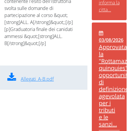
contenente l'esito dell'istruttoria
informa la
svolta sulle domande di
citta...
partecipazione al corso &quot;
[strong]ALL. A[/strong]&quot;;[/p]
[p]Graduatoria finale dei canidati
ammessi &quot;[strong]ALL.
03/08/2026
B[/strong]&quot;[/p]
Approvata
la
"Rottamazi
quinquies":
opportunità
Allegati_A-B.pdf
di
definizione
agevolata
per i
tributi
e le
sanzi...