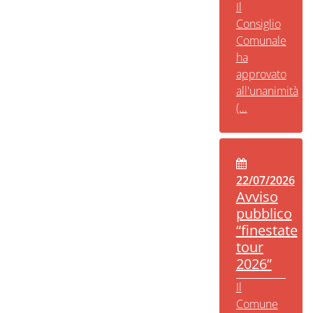
Il
Consiglio
Comunale
ha
approvato
all'unanimità
(...
22/07/2026
Avviso
pubblico
“finestate
tour
2026”
Il
Comune