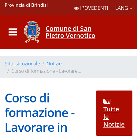
Provincia di Brindisi
LANG
IPOVEDENTI
Comune di San
Pietro Vernotico
Sito istituzionale
Notizie
Corso di formazione - Lavorare...
Corso di
formazione -
Tutte
le
Lavorare in
Notizie