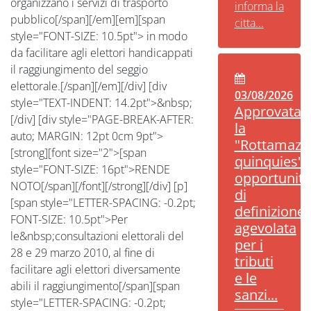
organizzano i servizi di trasporto
informa la
pubblico[/span][/em][em][span
citta...
style="FONT-SIZE: 10.5pt"> in modo
da facilitare agli elettori handicappati
il raggiungimento del seggio
elettorale.[/span][/em][/div] [div
03/08/2026
style="TEXT-INDENT: 14.2pt">&nbsp;
Approvata
[/div] [div style="PAGE-BREAK-AFTER:
la
auto; MARGIN: 12pt 0cm 9pt">
"Rottamazi
[strong][font size="2">[span
quinquies":
style="FONT-SIZE: 16pt">RENDE
opportunità
NOTO[/span][/font][/strong][/div] [p]
di
[span style="LETTER-SPACING: -0.2pt;
definizione
FONT-SIZE: 10.5pt">Per
agevolata
le&nbsp;consultazioni elettorali del
per i
28 e 29 marzo 2010, al fine di
tributi
facilitare agli elettori diversamente
e le
abili il raggiungimento[/span][span
sanzi...
style="LETTER-SPACING: -0.2pt;