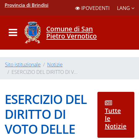
Provincia di Brindisi
LANG
IPOVEDENTI
Comune di San
Pietro Vernotico
Sito istituzionale
Notizie
ESERCIZIO DEL DIRITTO DI V...
ESERCIZIO DEL
DIRITTO DI
Tutte
le
VOTO DELLE
Notizie