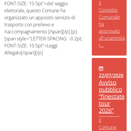
Il
FONT-SIZE: 10.5pt">del seggio
Consiglio
elettorale, questo Comune ha
Comunale
organizzato un apposito servizio di
ha
trasporto con prelievo e
approvato
riaccompagnamento [/span][/p] [p]
all'unanimità
[span style="LETTER-SPACING: -0.2pt;
(...
FONT-SIZE: 10.5pt">Leggi
Allegato[/span][/p]
22/07/2026
Avviso
pubblico
“finestate
tour
2026”
Il
Comune