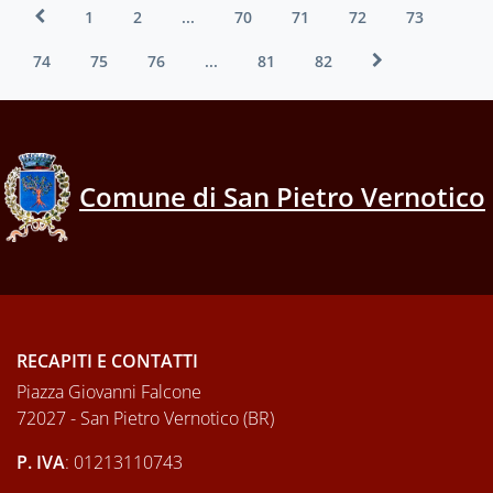
1
2
...
70
71
72
73
74
75
76
...
81
82
Comune di San Pietro Vernotico
RECAPITI E CONTATTI
Piazza Giovanni Falcone
72027 - San Pietro Vernotico (BR)
P. IVA
: 01213110743