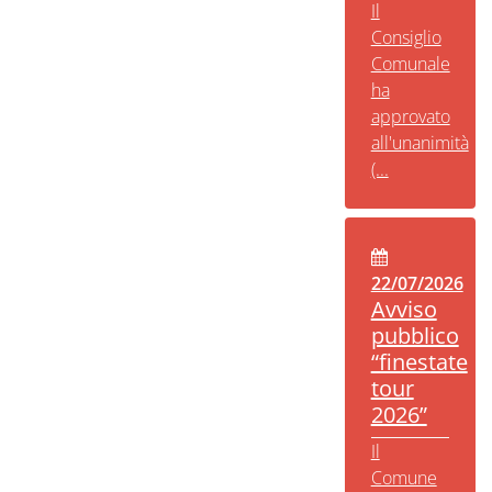
Il
Consiglio
Comunale
ha
approvato
all'unanimità
(...
22/07/2026
Avviso
pubblico
“finestate
tour
2026”
Il
Comune