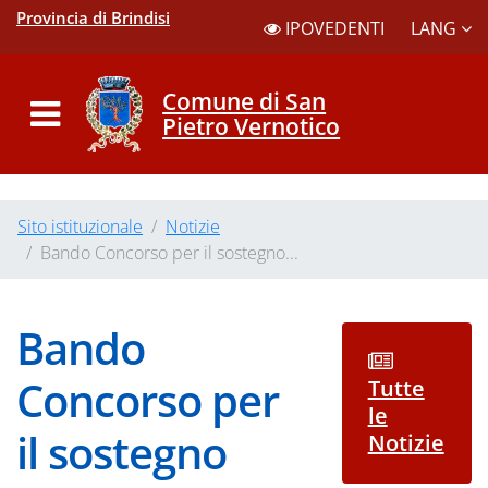
Provincia di Brindisi
LANG
IPOVEDENTI
Comune di San
Pietro Vernotico
Sito istituzionale
Notizie
Bando Concorso per il sostegno...
Bando
Concorso per
Tutte
le
il sostegno
Notizie