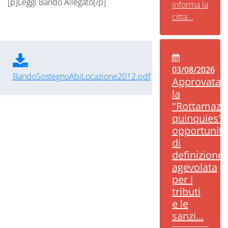
[p]Leggi Bando Allegato[/p]
informa la
citta...
03/08/2026
BandoSostegnoAbiLocazione2012.pdf
Approvata
la
"Rottamazi
quinquies":
opportunità
di
definizione
agevolata
per i
tributi
e le
sanzi...