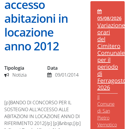
accesso
abitazioni in
05/08/2026
Variazione
locazione
orari
del
anno 2012
Cimitero
Comunale
per il
periodo
Tipologia
Data
di
Notizia
09/01/2014
Ferragosto
2026
Il
[p]BANDO DI CONCORSO PER IL
Comune
SOSTEGNO ALL'ACCESSO ALLE
di San
ABITAZIONI IN LOCAZIONE ANNO DI
Pietro
RIFERIMENTO 2012[/p] [p]&nbsp;[/p]
Vernotico