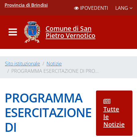
Provincia di Brindisi
LANG
IPOVEDENTI
Comune di San
Pietro Vernotico
Sito istituzionale
Notizie
PROGRAMMA ESERCITAZIONE DI PRO...
PROGRAMMA
ESERCITAZIONE
Tutte
le
DI
Notizie