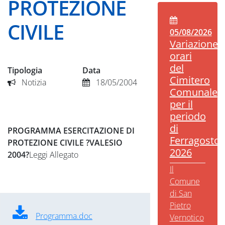
PROTEZIONE
CIVILE
05/08/2026
Variazione
orari
del
Tipologia
Data
Cimitero
Notizia
18/05/2004
Comunale
per il
periodo
di
PROGRAMMA ESERCITAZIONE DI
Ferragosto
PROTEZIONE CIVILE ?VALESIO
2026
2004?
Leggi Allegato
Il
Comune
di San
Pietro
Programma.doc
Vernotico