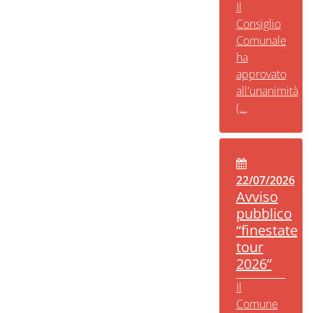
Il
Consiglio
Comunale
ha
approvato
all'unanimità
(...
22/07/2026
Avviso
pubblico
“finestate
tour
2026”
Il
Comune